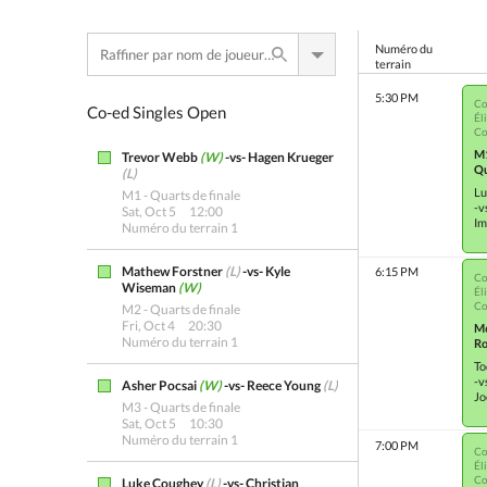
Numéro du
terrain
5:30 PM
Co
Co-ed Singles Open
Él
Co
M
Trevor Webb
(W)
-vs- Hagen Krueger
Qu
(L)
Lu
M1 - Quarts de finale
-v
Sat, Oct 5
12:00
Im
Numéro du terrain 1
Mathew Forstner
(L)
-vs- Kyle
6:15 PM
Co
Wiseman
(W)
Él
Co
M2 - Quarts de finale
Fri, Oct 4
20:30
M
Numéro du terrain 1
Ro
To
-v
Asher Pocsai
(W)
-vs- Reece Young
(L)
Jo
M3 - Quarts de finale
Sat, Oct 5
10:30
Numéro du terrain 1
7:00 PM
Co
Él
Co
Luke Coughey
(L)
-vs- Christian