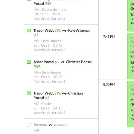
Pocsai
(W)
G
Qu
M4 - Quarts de finale
Sat, Oct 5
10:30
Ta
Numéro du terrain 2
-v
Ju
Trevor Webb
(W)
-vs- Kyle Wiseman
(L)
7:45 PM
Co
M5 - Demi-finales
Él
Sun, Oct 6
09:45
Co
Numéro du terrain 3
G
Ro
Asher Pocsai
(L)
-vs- Christian Pocsai
E
(W)
-v
H
M6 - Demi-finales
Sun, Oct 6
10:30
Numéro du terrain 1
8:30 PM
Co
Él
Trevor Webb
(W)
-vs- Christian
Co
Pocsai
(L)
M
M7 - Finales
Qu
Sun, Oct 6
14:15
Ma
Numéro du terrain 1
-v
Ky
Inconnu
-vs-
Inconnu
M9