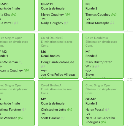
F-M10
GF-M11
M3
arts de finale
Quarts de finale
Ronde 1
lia King
(W)
Mercy Coughey
(W)
Thomas Coughey
(W)
s-
-vs-
-vs-
lia Verrall
(L)
Nadja Coughey
(L)
Imtiaz Mustapha
(L)
-ed Singles Open
Co-ed Doubles B
Co-ed Doubles A
imination simple avec
Élimination simple avec
Élimination simple avec
ns.
Cons.
Cons.
F-M2
M6
M4
nde 1
Demi-finales
Ronde 2
den Wiseman
(L)
Doug Baird/Jordan Gee
Mark Bristo/Peter
s-
(L)
White
(L)
osanna Coughey
(W)
-vs-
-vs-
Joe King/Felipe Villegas
Steve
(W)
Ballantyne/Hagen
Krueger
(W)
-ed Singles Open
Co-ed Singles A
Co-ed Singles Open
imination simple avec
Élimination simple avec
Élimination simple avec
ns.
Cons.
Cons.
2
M2
GF-M7
arts de finale
Quarts de finale
Ronde 1
thew Forstner
(L)
Christopher Jette
(W)
Halen Pocsai
(L)
s-
-vs-
-vs-
le Wiseman
(W)
Scott Haacke
(L)
Natalia De Carvalho
Rodrigues
(W)