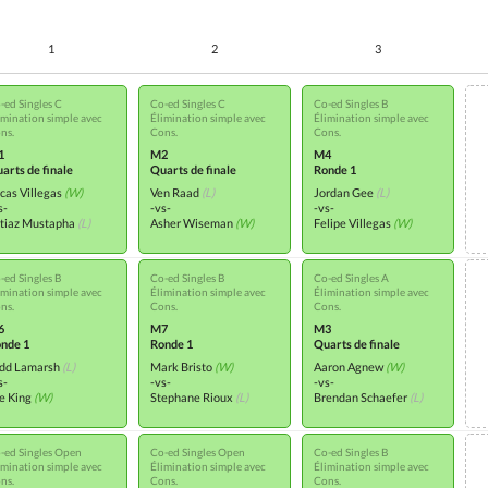
1
2
3
-ed Singles C
Co-ed Singles C
Co-ed Singles B
imination simple avec
Élimination simple avec
Élimination simple avec
ns.
Cons.
Cons.
1
M2
M4
arts de finale
Quarts de finale
Ronde 1
cas Villegas
(W)
Ven Raad
(L)
Jordan Gee
(L)
s-
-vs-
-vs-
tiaz Mustapha
(L)
Asher Wiseman
(W)
Felipe Villegas
(W)
-ed Singles B
Co-ed Singles B
Co-ed Singles A
imination simple avec
Élimination simple avec
Élimination simple avec
ns.
Cons.
Cons.
6
M7
M3
nde 1
Ronde 1
Quarts de finale
dd Lamarsh
(L)
Mark Bristo
(W)
Aaron Agnew
(W)
s-
-vs-
-vs-
e King
(W)
Stephane Rioux
(L)
Brendan Schaefer
(L)
-ed Singles Open
Co-ed Singles Open
Co-ed Singles B
imination simple avec
Élimination simple avec
Élimination simple avec
ns.
Cons.
Cons.