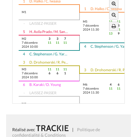
1
D. Halko / C. Iwaasa
1
D. Halko / C. Iwaasa
M1
M5
11
11
2
-
LAISSEZ-PASSER
7 décembre
6
8
11
2024 11:30
11
11
5
H. Avila Prado / M. Santos
13
9
M2
3
3
7
7 décembre
11
11
11
4
C. Stephenson / G. Yaretz
2024 10:00
4
C. Stephenson / G. Yaretz
3
D. Drohomerski / R. Pentland
M3
11
11
11
3
D. Drohomerski / R. Pentland
7 décembre
6
6
1
2024 10:00
6
B. Karaki / D. Young
M6
4
6
4
7 décembre
11
11
11
-
LAISSEZ-PASSER
2024 11:30
M4
2
M. Brayley / R. Harripersad
2
M. Brayley / R. Harripersad
Réalisé avec
|
Politique de
confidentialité & Conditions