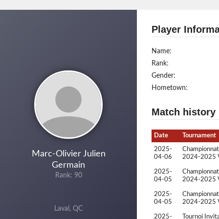
Player Informa
Name:
Rank:
Gender:
Hometown:
Match history
Date
Tournament
2025-
Championnat 
Marc-Olivier Julien
04-06
2024-2025 Va
Germain
2025-
Championnat 
Rank: 90
04-05
2024-2025 Va
2025-
Championnat 
04-05
2024-2025 Va
Laval, QC
2025-
Tournoi Invi