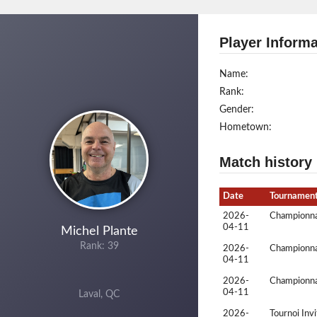
Player Informa
Name:
Rank:
Gender:
Hometown:
Match history
Date
Tournamen
2026-
Championna
04-11
Michel Plante
Rank: 39
2026-
Championna
04-11
2026-
Championna
04-11
Laval, QC
2026-
Tournoi Inv