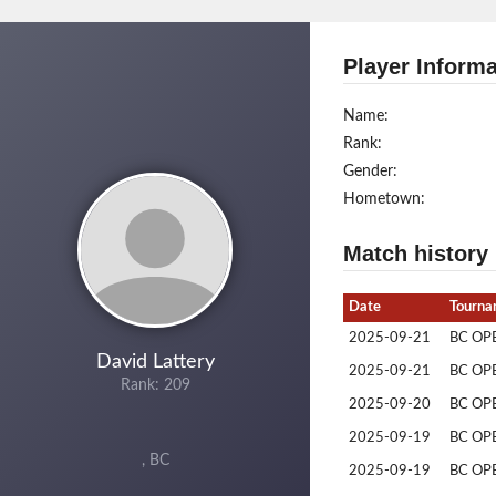
Player Informa
Name:
Rank:
Gender:
Hometown:
Match history
Date
Tourna
2025-09-21
BC OP
David Lattery
2025-09-21
BC OP
Rank: 209
2025-09-20
BC OP
2025-09-19
BC OP
, BC
2025-09-19
BC OP