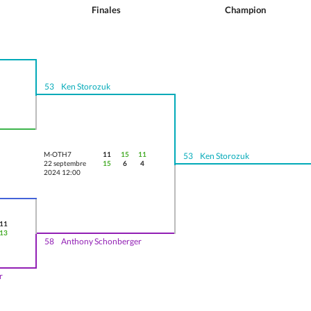
Finales
Champion
53
Ken Storozuk
M-OTH7
11
15
11
53
Ken Storozuk
22 septembre
15
6
4
2024 12:00
11
13
58
Anthony Schonberger
r