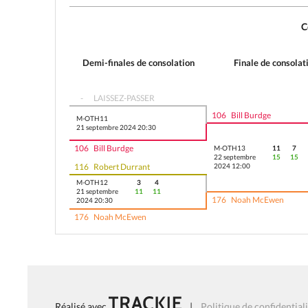
Demi-finales de consolation
Finale de consolat
-
LAISSEZ-PASSER
106
Bill Burdge
M-OTH11
21 septembre 2024 20:30
106
Bill Burdge
M-OTH13
11
7
22 septembre
15
15
116
Robert Durrant
2024 12:00
M-OTH12
3
4
21 septembre
11
11
176
Noah McEwen
2024 20:30
176
Noah McEwen
Réalisé avec
|
Politique de confidential