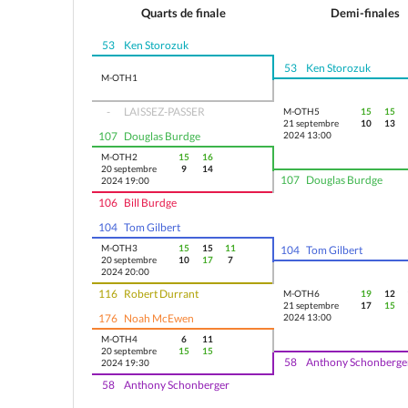
Quarts de finale
Demi-finales
53
Ken Storozuk
53
Ken Storozuk
M-OTH1
-
LAISSEZ-PASSER
M-OTH5
15
15
21 septembre
10
13
107
Douglas Burdge
2024 13:00
M-OTH2
15
16
20 septembre
9
14
107
Douglas Burdge
2024 19:00
106
Bill Burdge
104
Tom Gilbert
M-OTH3
15
15
11
104
Tom Gilbert
20 septembre
10
17
7
2024 20:00
116
Robert Durrant
M-OTH6
19
12
21 septembre
17
15
176
Noah McEwen
2024 13:00
M-OTH4
6
11
20 septembre
15
15
58
Anthony Schonberge
2024 19:30
58
Anthony Schonberger