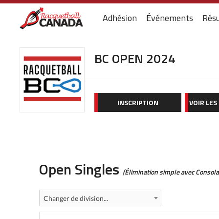
Adhésion
Événements
Résu
BC OPEN 2024
INSCRIPTION
VOIR LES
Open Singles
(Élimination simple avec Consol
Changer de division...