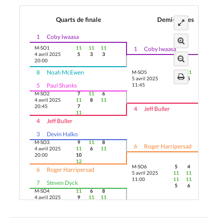
Quarts de finale
Demi-finales
1
Coby Iwaasa
M-SO1
11
11
11
1
Coby Iwaasa
4 avril 2025
5
3
3
20:00
8
Noah McEwen
M-SO5
11
11
11
5 avril 2025
5
5
5
5
Paul Shanks
11:45
M-SO2
7
11
6
4 avril 2025
11
8
11
20:45
7
4
Jeff Buller
11
4
Jeff Buller
3
Devin Halko
M-SO3
9
11
8
6
Roger Harripersad
4 avril 2025
11
6
11
20:00
10
12
M-SO6
5
4
13
6
Roger Harripersad
5 avril 2025
11
11
11
11:00
11
11
7
Steven Dyck
5
6
M-SO4
11
6
8
4 avril 2025
9
11
11
20:45
11
3
2
Naman Gauri
9
11